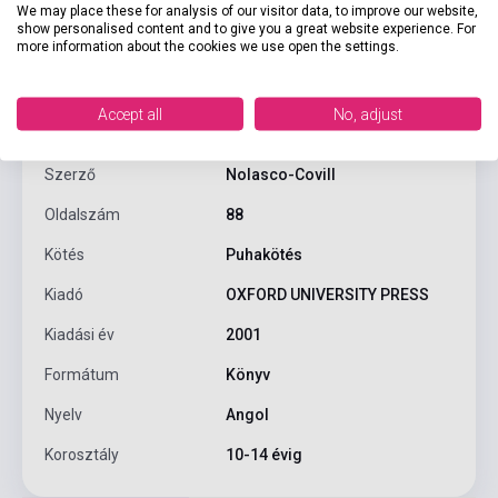
We may place these for analysis of our visitor data, to improve our website,
show personalised content and to give you a great website experience. For
more information about the cookies we use open the settings.
Termékjellemzők
Accept all
No, adjust
ISBN
9780194377614
Szerző
Nolasco-Covill
Oldalszám
88
Kötés
Puhakötés
Kiadó
OXFORD UNIVERSITY PRESS
Kiadási év
2001
Formátum
Könyv
Nyelv
Angol
Korosztály
10-14 évig