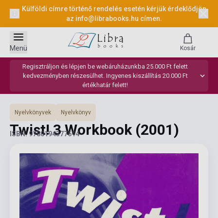
Külföldi címre történő rendelés esetén kérjük érdeklődjön
az
info@librabooks.hu
címen.
Menü
Kosár
Regisztráljon és lépjen be webáruházunkba 25.000 Ft felett
kedvezményben részesülhet. Ingyenes kiszállítás 20.000 Ft
értékhatár felett!
Nyelvkönyvek
Nyelvkönyv
Twist! 3 Workbook
(2001)
ISBN: 9780194377614