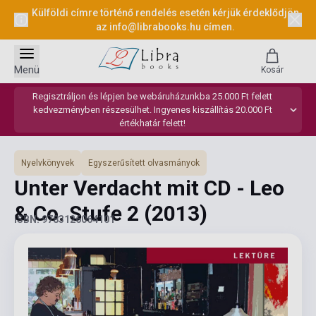
Külföldi címre történő rendelés esetén kérjük érdeklődjön
az
info@librabooks.hu
címen.
Menü
Kosár
Regisztráljon és lépjen be webáruházunkba 25.000 Ft felett
kedvezményben részesülhet. Ingyenes kiszállítás 20.000 Ft
értékhatár felett!
Nyelvkönyvek
Egyszerűsített olvasmányok
Unter Verdacht mit CD - Leo
& Co. Stufe 2
(2013)
ISBN: 9783126064101