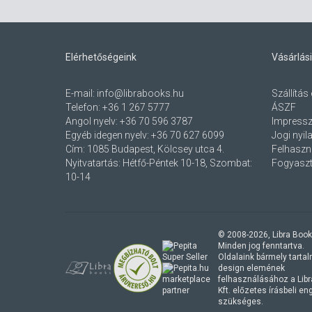
Elérhetőségeink
Vásárlási
E-mail:
info@librabooks.hu
Szállítás 
Telefon:
+36 1 267 5777
ÁSZF
Angol nyelv:
+36 70 596 3787
Impress
Egyéb idegen nyelv:
+36 70 627 6099
Jogi nyil
Cím:
1085 Budapest, Kölcsey utca 4.
Felhaszná
Nyitvatartás: Hétfő-Péntek 10-18, Szombat:
Fogyaszt
10-14
© 2008-
2026
, Libra Book
Minden jog fenntartva.
Oldalaink bármely tartalmi
design elemének
marketplace
felhasználásához a Lib
partner
Kft. előzetes írásbeli e
szükséges.