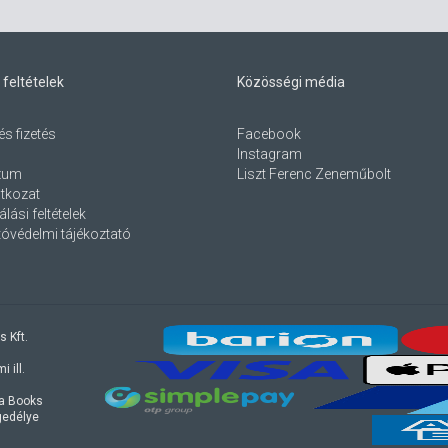
 feltételek
Közösségi média
és fizetés
Facebook
Instagram
zum
Liszt Ferenc Zeneműbolt
atkozat
lási feltételek
óvédelmi tájékoztató
s Kft.
 ill.
ra Books
ngedélye