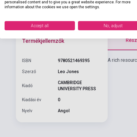
personalised content and to give you a great website experience. For more
information about the cookies we use open the settings.
Accept all
No, adjust
Részl
Termékjellemzők
A rich resour
ISBN
9780521469395
Szerző
Leo Jones
CAMBRIDGE
Kiadó
UNIVERSITY PRESS
Kiadási év
0
Nyelv
Angol