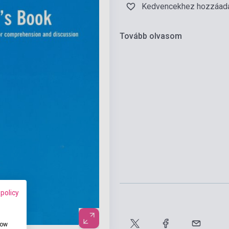
Kedvencekhez hozzáad
Tovább olvasom
 policy
how