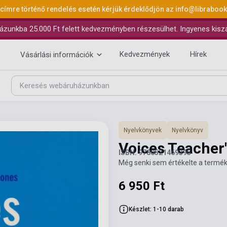
 címre történő rendelés esetén kérjük érdeklődjön az
info@libraboo
ázunkba 25.000 Ft felett kedvezményben részesülhet. Ingyenes kiszáll
Kedvezmények
Hírek
Vásárlási információk
Nyelvkönyvek
Nyelvkönyv
Voices Teacher
ISBN: 9780521469395
Még senki sem értékelte a termék
6 950 Ft
Készlet: 1-10 darab