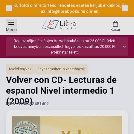
Külföldi címre történő rendelés esetén kérjük érdeklődjön
az
info@librabooks.hu
címen.
Menü
Kosár
Regisztráljon és lépjen be webáruházunkba 25.000 Ft felett
kedvezményben részesülhet. Ingyenes kiszállítás 20.000 Ft
értékhatár felett!
Nyelvkönyvek
Egyszerűsített olvasmányok
Volver con CD- Lecturas de
espanol Nivel intermedio 1
(2009)
ISBN: 9788498481402