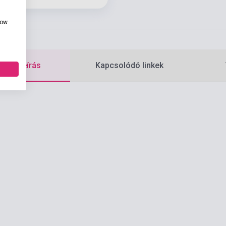
how
etes leírás
Kapcsolódó linkek