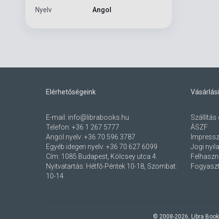
Nyelv
Angol
Elérhetőségeink
Vásárlási
E-mail:
info@librabooks.hu
Szállítás 
Telefon:
+36 1 267 5777
ÁSZF
Angol nyelv:
+36 70 596 3787
Impress
Egyéb idegen nyelv:
+36 70 627 6099
Jogi nyil
Cím:
1085 Budapest, Kölcsey utca 4.
Felhaszná
Nyitvatartás: Hétfő-Péntek 10-18, Szombat:
Fogyaszt
10-14
© 2008-
2026
, Libra Book