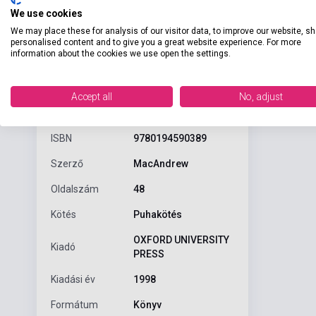
We use cookies
We may place these for analysis of our visitor data, to improve our website, s
personalised content and to give you a great website experience. For more
information about the cookies we use open the settings.
Részl
Termékjellemzők
Accept all
No, adjust
ISBN
9780194590389
Szerző
MacAndrew
Oldalszám
48
Kötés
Puhakötés
OXFORD UNIVERSITY
Kiadó
PRESS
Kiadási év
1998
Formátum
Könyv