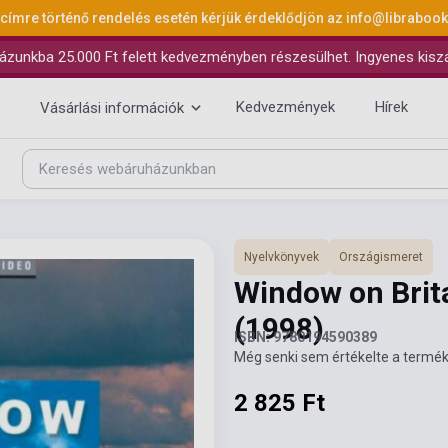
 címre történő rendelés esetén kérjük érdeklődjön az
info@libraboo
ázunkba 25.000 Ft felett kedvezményben részesülhet. Ingyenes kiszáll
Kedvezmények
Hírek
Vásárlási információk
Nyelvkönyvek
Országismeret
Window on Brita
(1998)
ISBN: 9780194590389
Még senki sem értékelte a termék
2 825 Ft