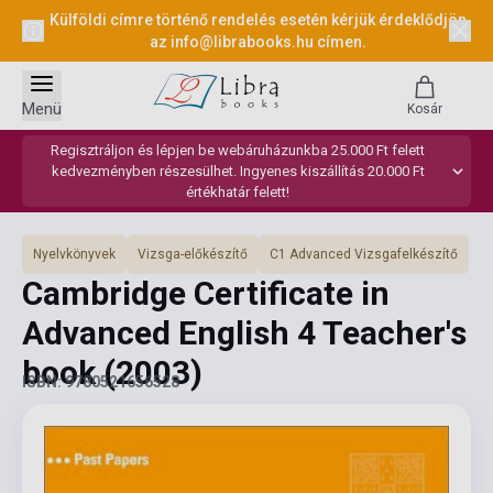
Külföldi címre történő rendelés esetén kérjük érdeklődjön
az
info@librabooks.hu
címen.
Menü
Kosár
Regisztráljon és lépjen be webáruházunkba 25.000 Ft felett
kedvezményben részesülhet. Ingyenes kiszállítás 20.000 Ft
értékhatár felett!
Nyelvkönyvek
Vizsga-előkészítő
C1 Advanced Vizsgafelkészítő
Cambridge Certificate in
Advanced English 4 Teacher's
book
(2003)
ISBN: 9780521656528