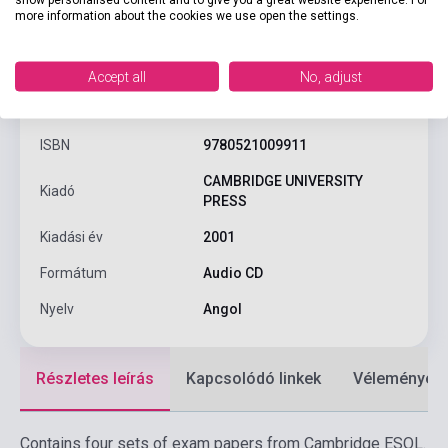
more information about the cookies we use open the settings.
Accept all
No, adjust
Termékjellemzők
ISBN
9780521009911
CAMBRIDGE UNIVERSITY
Kiadó
PRESS
Kiadási év
2001
Formátum
Audio CD
Nyelv
Angol
Részletes leírás
Kapcsolódó linkek
Vélemények
Contains four sets of exam papers from Cambridge ESOL.