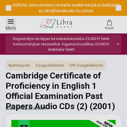
Külföldi címre történő rendelés esetén kérjük érdeklődjön
az
info@librabooks.hu
címen.
Menü
Kosár
Regisztráljon és lépjen be webáruházunkba 25.000 Ft felett
kedvezményben részesülhet. Ingyenes kiszállítás 20.000 Ft
értékhatár felett!
Nyelvkönyvek
Vizsga-előkészítő
CPE Vizsgafelkészítő
Cambridge Certificate of
Proficiency in English 1
Official Examination Past
Papers Audio CDs (2)
(2001)
ISBN: 9780521009911