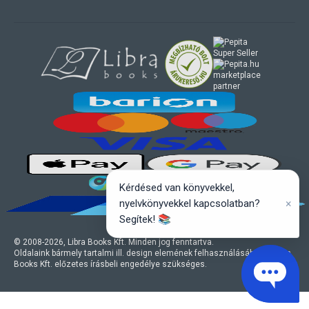
marketplace
partner
Kérdésed van könyvekkel,
×
nyelvkönyvekkel kapcsolatban?
Segítek! 📚
© 2008-
2026
, Libra Books Kft. Minden jog fenntartva.
Oldalaink bármely tartalmi ill. design elemének felhasználásához a Libra
Books Kft. előzetes írásbeli engedélye szükséges.