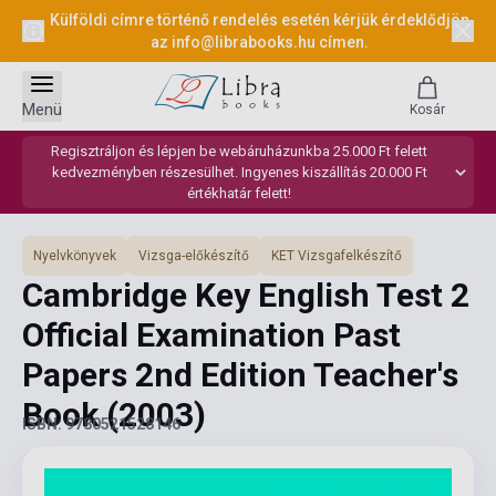
Külföldi címre történő rendelés esetén kérjük érdeklődjön
az
info@librabooks.hu
címen.
Menü
Kosár
Regisztráljon és lépjen be webáruházunkba 25.000 Ft felett
kedvezményben részesülhet. Ingyenes kiszállítás 20.000 Ft
értékhatár felett!
Nyelvkönyvek
Vizsga-előkészítő
KET Vizsgafelkészítő
Cambridge Key English Test 2
Official Examination Past
Papers 2nd Edition Teacher's
Book
(2003)
ISBN: 9780521528146