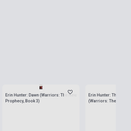
Készlet: 1-10 darab
Készlet: 1-10 darab
Erin Hunter: Dawn (Warriors: The New
Erin Hunter: The Dark
Prophecy, Book 3)
(Warriors: The Origina