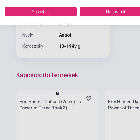
PUBLISHERS
Accept all
No, adjust
Kiadási év
2015
Formátum
Könyv
Nyelv
Angol
Korosztály
10-14 évig
Kapcsolódó termékek
Készlet: 1-10 darab
Készlet: 1-10 da
Erin Hunter: Outcast (Warriors -
Erin Hunter: Dar
Power of Three Book 3)
Power of Three