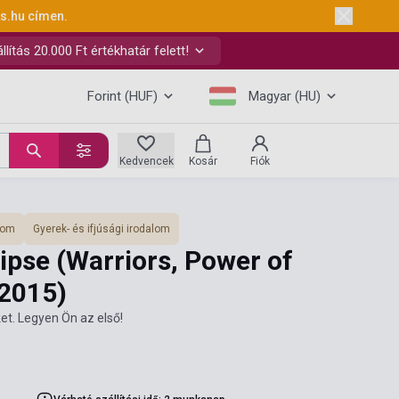
ks.hu
címen.
ítás 20.000 Ft értékhatár felett!
Forint (HUF)
Magyar (HU)
Kedvencek
Kosár
Fiók
lom
Gyerek- és ifjúsági irodalom
lipse (Warriors, Power of
2015)
et. Legyen Ön az első!