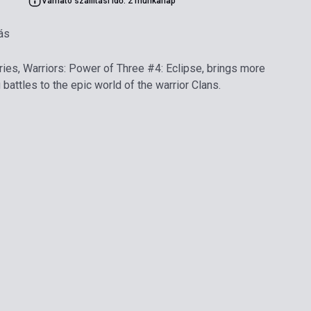
Várható szállítási idő: 2 munkanap
ás
eries, Warriors: Power of Three #4: Eclipse, brings more
ng battles to the epic world of the warrior Clans.