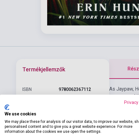
Részl
Termékjellemzők
As Jaypaw, Ho
ISBN
9780062367112
ancestors. Al
Szerző
Erin Hunter
Privacy
Oldalszám
368
We use cookies
We may place these for analysis of our visitor data, to improve our website, s
Kötés
Puhakötés
personalised content and to give you a great website experience. For more
information about the cookies we use open the settings.
HARPER COLLINS
Kiadó