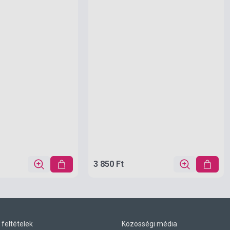
3 850 Ft
 feltételek
Közösségi média