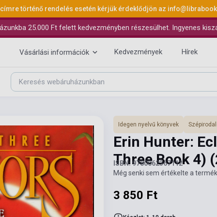
 címre történő rendelés esetén kérjük érdeklődjön az
info@libraboo
ázunkba 25.000 Ft felett kedvezményben részesülhet. Ingyenes kiszáll
Kedvezmények
Hírek
Vásárlási információk
Idegen nyelvű könyvek
Szépiroda
Erin Hunter: Ec
Three Book 4)
(
ISBN: 9780062367112
Még senki sem értékelte a termék
3 850 Ft