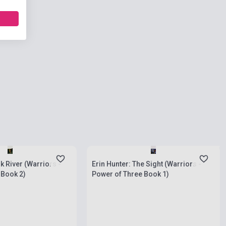
Boltunkban pillanatnyilag nem kapható,
rab
várható beszerzési idő két-három hét
k River (Warriors -
Erin Hunter: The Sight (Warriors -
 Book 2)
Power of Three Book 1)