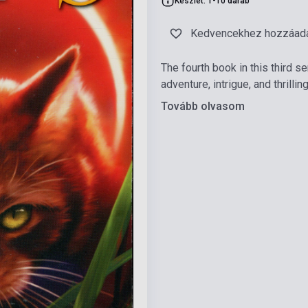
Készlet: 1-10 darab
Kedvencekhez hozzáad
The fourth book in this third s
adventure, intrigue, and thrilli
Tovább olvasom