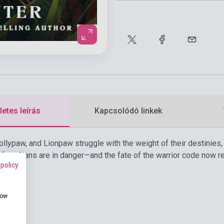
etes leírás
Kapcsolódó linkek
llypaw, and Lionpaw struggle with the weight of their destinies, 
l four Clans are in danger—and the fate of the warrior code now r
 policy
how