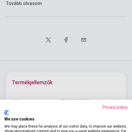
Tovább olvasom
Termékjellemzők
ISBN
9780194237833
Privacy policy
Szerző
Rowena Akinyemi
We use cookies
Oldalszám
88
We may place these for analysis of our visitor data, to improve our website,
show personalised content and to give you a great website experience. For