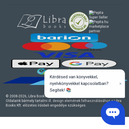
marketplace
partner
Kérdésed van könyvekkel,
×
nyelvkönyvekkel kapcsolatban?
Segítek! 📚
© 2008-
2026
, Libra Books Kft. Minden jog fenntartva.
Oldalaink bármely tartalmi ill. design elemének felhasználásához a Libra
Books Kft. előzetes írásbeli engedélye szükséges.