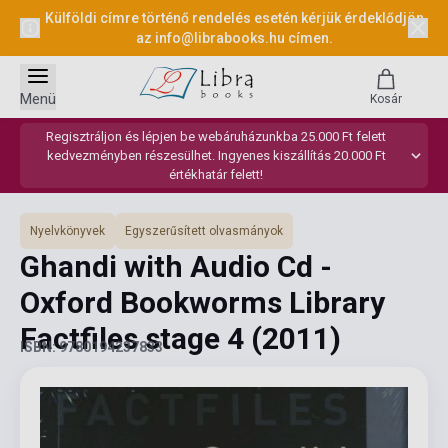
Külföldi címre történő rendelés esetén kérjük érdeklődjön
az
info@librabooks.hu
címen.
Menü
Kosár
Regisztráljon és lépjen be webáruházunkba 25.000 Ft felett
kedvezményben részesülhet. Ingyenes kiszállítás 20.000 Ft
értékhatár felett!
Nyelvkönyvek
Egyszerűsített olvasmányok
Ghandi with Audio Cd -
Oxford Bookworms Library
Factfiles stage 4
(2011)
ISBN: 9780194237833