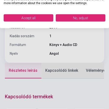
Kötés
Puhakötés
more information about the cookies we use open the settings.
Sorozat
Oxford Bookworms Library
Accept all
No, adjust
Kiadó
OXFORD UNIVERSITY PRESS
Kiadási év
2011
Kiadás sorszám
1
Formátum
Könyv + Audio CD
Nyelv
Angol
Részletes leírás
Kapcsolódó linkek
Vélemények
Kapcsolódó termékek
Készlet: 1-10 darab
Készlet: 1-10 darab