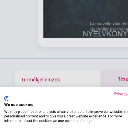
Részl
Termékjellemzők
Privacy
Depuis la mor
ISBN
9782016264546
travail en tra
We use cookies
Szerző
Louise Jensen
relever un des
We may place these for analysis of our visitor data, to improve our website, s
personalised content and to give you a great website experience. For more
Tandis que ce
Oldalszám
378
information about the cookies we use open the settings.
davantage le 