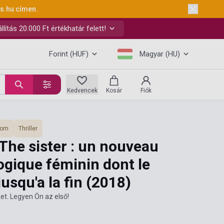
ks.hu
címen.
ítás 20.000 Ft értékhatár felett!
Forint (HUF)
Magyar (HU)
Kedvencek
Kosár
Fiók
lom
Thriller
The sister : un nouveau
logique féminin dont le
usqu'a la fin
(2018)
et. Legyen Ön az első!