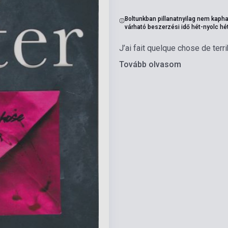
Boltunkban pillanatnyilag nem kapha
várható beszerzési idő hét-nyolc hé
J’ai fait quelque chose de ter
Tovább olvasom