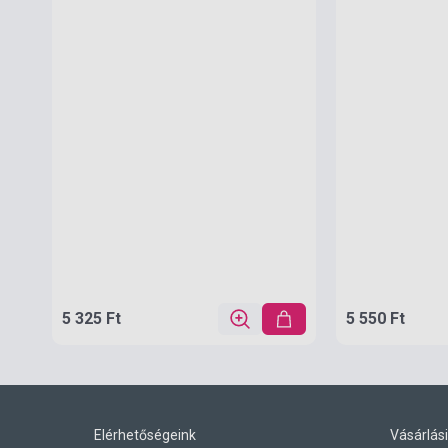
5 325 Ft
5 550 Ft
Elérhetőségeink
Vásárlási