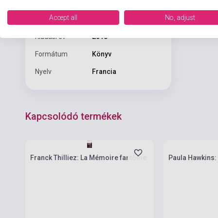
Kötés
Puhakötés
Accept all
No, adjust
Kiadó
BMR
Kiadási év
2018
Formátum
Könyv
Nyelv
Francia
Kapcsolódó termékek
Készlet: 1-10 darab
Készlet: 1-10 da
Franck Thilliez: La Mémoire fantôme
Paula Hawkins: 