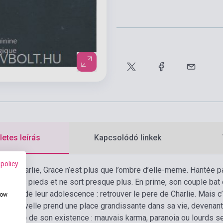
etes leírás
Kapcsolódó linkek
 policy
t de Charlie, Grace n’est plus que l’ombre d’elle-meme. Hantée pa
înant des pieds et ne sort presque plus. En prime, son couple bat 
 défis de leur adolescence : retrouver le pere de Charlie. Mais c
how
tte nouvelle prend une place grandissante dans sa vie, devenant
contrôle de son existence : mauvais karma, paranoia ou lourds s