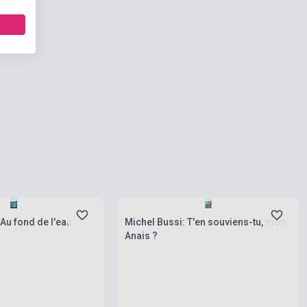
rab
Készlet: 1-10 darab
Au fond de l'eau
Michel Bussi: T'en souviens-tu, mon
Anais ?