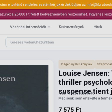
 címre történő rendelés esetén kérjük érdeklődjön az
info@libraboo
ázunkba 25.000 Ft felett kedvezményben részesülhet. Ingyenes kiszáll
Kedvezmények
Hírek
Vásárlási információk
Idegen nyelvű könyvek
Szépiroda
Louise Jensen: 
thriller psycho
suspense tient j
ISBN: 9782016264546
Még senki sem értékelte a termék
7 575 Ft