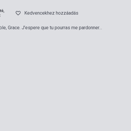
tó,
Kedvencekhez hozzáadás
t
rible, Grace. J’espere que tu pourras me pardonner…