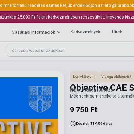
 címre történő rendelés esetén kérjük érdeklődjön az
info@libraboo
ázunkba 25.000 Ft felett kedvezményben részesülhet. Ingyenes kiszáll
Kedvezmények
Hírek
Vásárlási információk
Nyelvkönyvek
Vizsga-előkészítő
Objective CAE 
ISBN: 9780521799928
Még senki sem értékelte a termék
9 750 Ft
Készlet: 11-100 darab