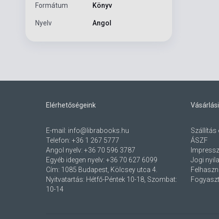
Formátum
Könyv
Nyelv
Angol
Elérhetőségeink
Vásárlási
E-mail:
info@librabooks.hu
Szállítás 
Telefon:
+36 1 267 5777
ÁSZF
Angol nyelv:
+36 70 596 3787
Impress
Egyéb idegen nyelv:
+36 70 627 6099
Jogi nyil
Cím:
1085 Budapest, Kölcsey utca 4.
Felhaszná
Nyitvatartás: Hétfő-Péntek 10-18, Szombat:
Fogyaszt
10-14