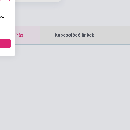
how
etes leírás
Kapcsolódó linkek