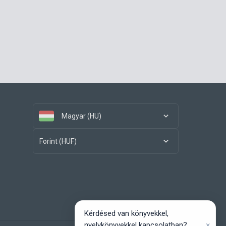
Magyar (HU)
Forint (HUF)
Kérdésed van könyvekkel,
×
nyelvkönyvekkel kapcsolatban?