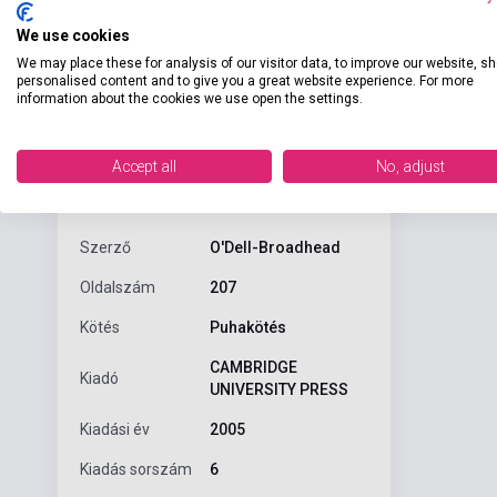
We use cookies
We may place these for analysis of our visitor data, to improve our website, s
personalised content and to give you a great website experience. For more
information about the cookies we use open the settings.
Részl
Termékjellemzők
Accept all
No, adjust
ISBN
9780521799928
Szerző
O'Dell-Broadhead
Oldalszám
207
Kötés
Puhakötés
CAMBRIDGE
Kiadó
UNIVERSITY PRESS
Kiadási év
2005
Kiadás sorszám
6