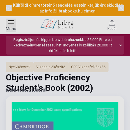
Külföldi címre történő rendelés esetén kérjük érdeklődjön
az
info@librabooks.hu
címen.
Menü
Kosár
Regisztráljon és lépjen be webáruházunkba 25.000 Ft felett
kedvezményben részesülhet. Ingyenes kiszállítás 20.000 Ft
értékhatár felett!
Nyelvkönyvek
Vizsga-előkészítő
CPE Vizsgafelkészítő
Objective Proficiency
Student's Book
(2002)
ISBN: 9780521000307