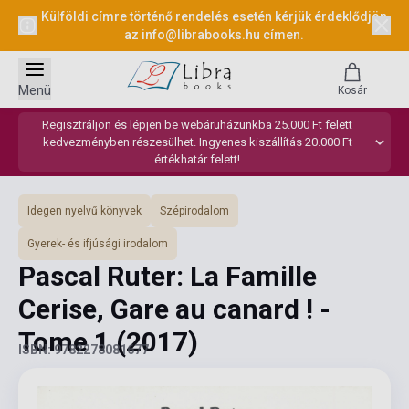
Külföldi címre történő rendelés esetén kérjük érdeklődjön
az
info@librabooks.hu
címen.
Menü
Kosár
Regisztráljon és lépjen be webáruházunkba 25.000 Ft felett
kedvezményben részesülhet. Ingyenes kiszállítás 20.000 Ft
értékhatár felett!
Idegen nyelvű könyvek
Szépirodalom
Gyerek- és ifjúsági irodalom
Pascal Ruter: La Famille
Cerise, Gare au canard ! -
Tome 1
(2017)
ISBN: 9782278081677