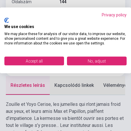
Oldalszám
144
Kötés
Puhakötés
Privacy policy
Kiadó
DIDIER JEUNESSE
We use cookies
Kiadási év
2017
We may place these for analysis of our visitor data, to improve our website,
show personalised content and to give you a great website experience. For
more information about the cookies we use open the settings.
Formátum
Könyv
Nyelv
Francia
Accept all
No, adjust
Korosztály
6-10 évig
Részletes leírás
Kapcsolódó linkek
Vélemények
Zouille et Yoyo Cerise, les jumelles qui n’ont jamais froid
aux yeux, et leurs amis Max et Papillon, piaffent
d’impatience. La kermesse va bientôt ouvrir ses portes et
tout le village s’y presse... Leur instituteur aussi. Les