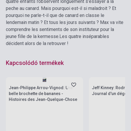
quatre enfants l’observent longuement s’essayer a la
peche au canard. Mais pourquoi est-il si maladroit ? Et
pourquoi ne parle-t-il que de canard en classe le
lendemain matin ? Et tous les jours suivants ? Max va vite
comprendre les sentiments de son instituteur pour la
jeune fille de la kermesse.
Les quatre inséparables
décident alors de la retrouver !
Kapcsolódó termékek
Boltunkban pillanatny
Készlet: 1-10 darab
várható beszerzési id
Jean-Philippe Arrou-Vignod: Une
Jeff Kinney: Rodrick f
belle brochette de bananes -
Journal d'un dégonf
Histoires des Jean-Quelque-Chose