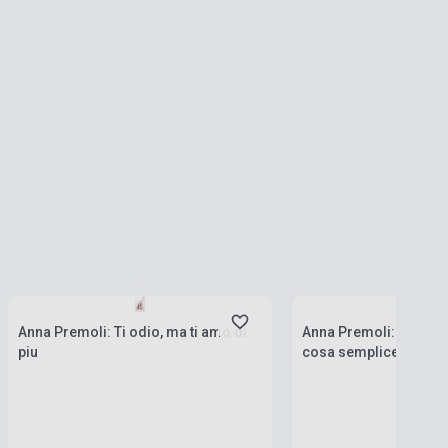
Stock: 1-10 copies
Stock: 1-10 copies
Anna Premoli: Ti odio, ma ti amo di
Anna Premoli: L'amor
piu
cosa semplice