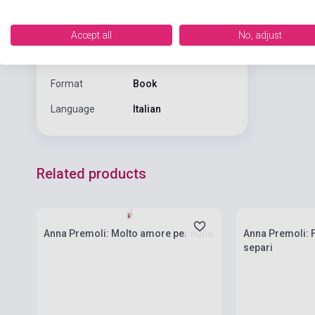
provare a co
NEWTON COMPTON
Publisher
EDITORI
Accept all
No, adjust
Date of
2022
publication
Format
Book
Language
Italian
Related products
currently out of
Stock: 1-10 copies
stock: 7-8 week
Anna Premoli: Molto amore per nulla
Anna Premoli: 
separi