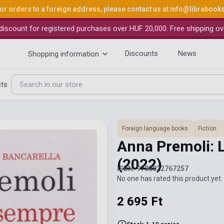
or orders to a foreign address, please contact us at
info@librabook
iscount for registered purchases over HUF 20,000. Free shipping ov
Discounts
News
Shopping information
cts
Foreign language books
Fiction
Anna Premoli: L
(2022)
ISBN: 9788822767257
No one has rated this product yet. 
2 695 Ft