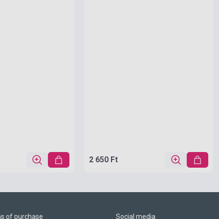
2 650 Ft
ns of purchase
Social media