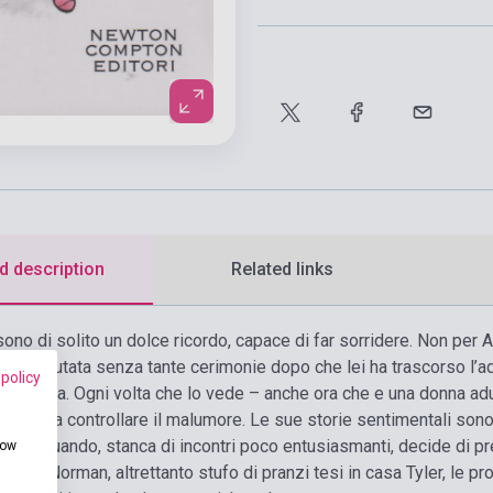
d description
Related links
sono di solito un dolce ricordo, capace di far sorridere. Non per 
, l’ha rifiutata senza tante cerimonie dopo che lei ha trascorso l’
 policy
re in rima. Ogni volta che lo vede – anche ora che e una donna adu
roprio a controllare il malumore. Le sue storie sentimentali sono 
rman. Quando, stanca di incontri poco entusiasmanti, decide di 
how
enti, Norman, altrettanto stufo di pranzi tesi in casa Tyler, le pr