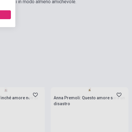
mportarsi in modo almeno amichevole.
 stock, expected back in
s
Stock: 1-10 copies
Finché amore non ci
Anna Premoli: Questo amore sara un
disastro