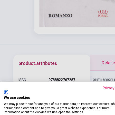
Detaile
product.attributes
I primi amori 
ISBN
9788822767257
fratello Aidan
Privacy
Author
Anna Premoli
lettere d’amo
– non riesce p
We use cookies
Pages
320
proprio di No
We may place these for analysis of our visitor data, to improve our website, s
Binding
Soft cover
personalised content and to give you a great website experience. For more
degli appuntam
information about the cookies we use open the settings.