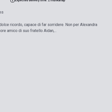
Expected delivery time: 2 munkanap
es
 dolce ricordo, capace di far sorridere. Non per Alexandra
ore amico di suo fratello Aidan,...