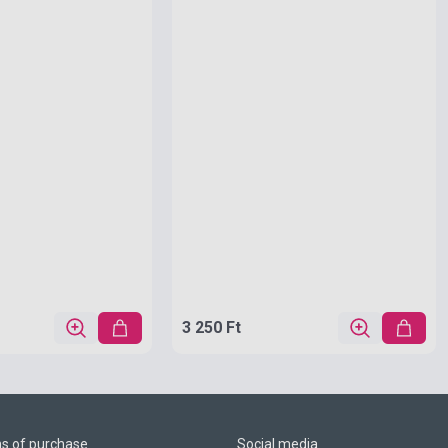
3 250 Ft
ns of purchase
Social media