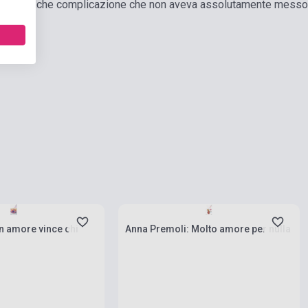
rle qualche complicazione che non aveva assolutamente messo i
ies
Stock: 1-10 copies
n amore vince chi
Anna Premoli: Molto amore per nulla