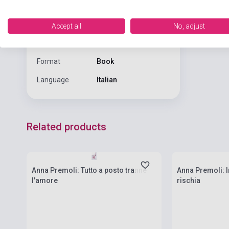
potrebbe crea
NEWTON COMPTON
Publisher
EDITORI
Accept all
No, adjust
Date of
2018
publication
Format
Book
Language
Italian
Related products
Stock: 1-10 copies
Stock: 1-10 cop
Anna Premoli: Tutto a posto tranne
Anna Premoli: I
l'amore
rischia