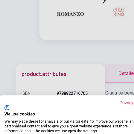
Detaile
product.attributes
Giada sa bene 
ISBN
9788822716705
vita nella qua
Privacy
Author
Anna Premoli
suoi genitori…
We use cookies
dei problemi 
Pages
320
Milano non la 
We may place these for analysis of our visitor data, to improve our website, s
Binding
Soft cover
personalised content and to give you a great website experience. For more
fiero rapprese
information about the cookies we use open the settings.