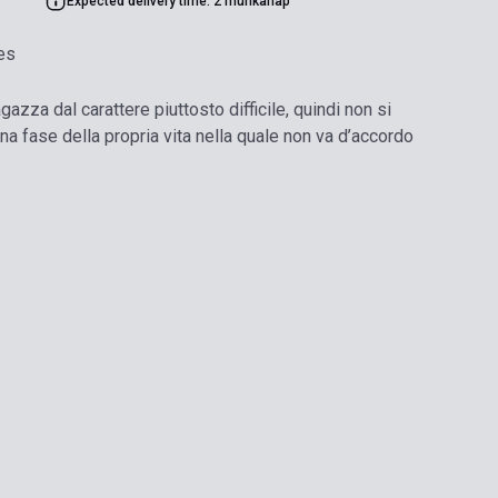
Expected delivery time: 2 munkanap
es
azza dal carattere piuttosto difficile, quindi non si
una fase della propria vita nella quale non va d’accordo