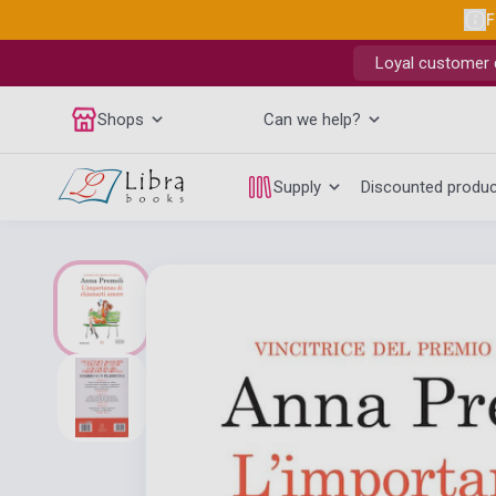
F
Loyal customer d
Shops
Can we help?
Supply
Discounted produ