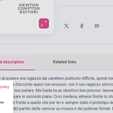
d description
Related links
di essere una ragazza dal carattere piuttosto difficile, quindi non
le non va d’accordo quasi con nessuno: con il suo ragazzo storico
 policy
 meglio non parlare. Ma Giada ha un obiettivo ben preciso: laurear
puo passare in secondo piano. Cosi credeva, almeno finché lo st
mette di fronte a quello che per lei e sempre stato il prototipo d
how
ntante del partito delle camicie su misura e dei pullover firmati