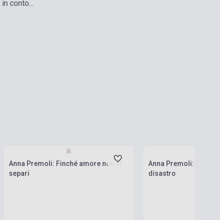
n conto...
currently out of stock, expected back in
stock: 7-8 weeks
Stock: 1-10 copies
Anna Premoli: Finché amore non ci
Anna Premoli: Questo
separi
disastro