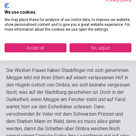
Date of publication
2025
We use cookies
Format
Book
We may place these for analysis of our visitor data, to improve our website,
show personalised content and to give you a great website experience. For
more information about the cookies we use open the settings.
Language
German
Accept all
No, adjust
Detailed description
Related links
Reviews
F
Die Weißen Frauen haben Staubfinger mit sich genommen.
Meggie lebt mit ihren Eltern auf einem verlassenen Hof in
den Hügeln östlich von Ombra, wo sich beinahe vergessen
lässt, was auf der Nachtburg geschehen ist. Doch in der
Dunkelheit, wenn Meggie am Fenster steht und auf Farid
wartet, hört sie den Eichelhäher schreien. Dann
verschwindet ihr Vater mit dem Schwarzen Prinzen und
dem Starken Mann im Wald, denn es muss alles getan
werden, damit die Schatten über Ombra weichen.
Noch
einmal nimmt Cornelia Funke ihre Leser*innen mit auf eine