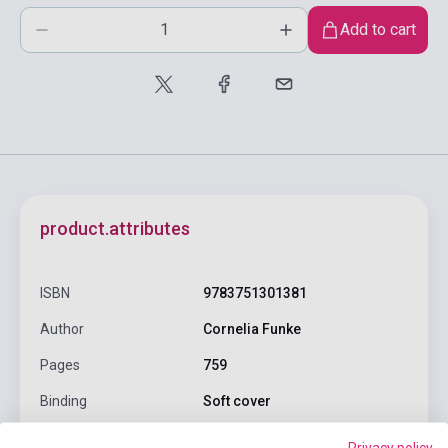
Add to cart
product.attributes
ISBN
9783751301381
Author
Cornelia Funke
Pages
759
Binding
Soft cover
Publisher
OETINGER
Privacy policy