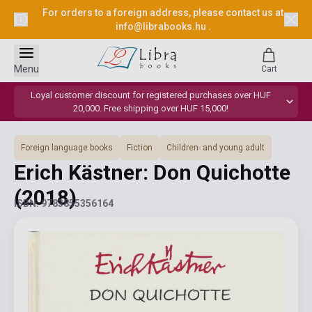
For orders to a foreign address, please contact us at
info@librabooks.hu
.
Menu
Cart
Loyal customer discount for registered purchases over HUF
20,000. Free shipping over HUF 15,000!
Foreign language books
Fiction
Children- and young adult
Erich Kästner: Don Quichotte
(2018)
ISBN: 9783855356164