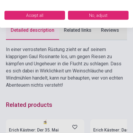
Language
German
Accept all
No, adjust
Detailed description
Related links
Reviews
F
In einer verrosteten Rüstung zieht er auf seinem
klapprigen Gaul Rosinante los, um gegen Riesen zu
kämpfen und Ungeheuer in die Flucht zu schlagen. Dass
es sich dabei in Wirklichkeit um Weinschläuche und
Windmühlen handelt, kann nur behaupten, wer von echten
Abenteuern nichts versteht!
Related products
Stock: 1-10 copies
Stock: 1-10 copies
Erich Kästner: Der 35. Mai
Erich Kästner: Das d