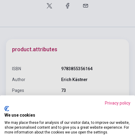
product.attributes
ISBN
9783855356164
Author
Erich Kästner
Pages
73
Binding
Hard cover
Privacy policy
Publisher
ATRIUM-VERLAG
We use cookies
We may place these for analysis of our visitor data, to improve our website,
Date of publication
2018
show personalised content and to give you a great website experience. For
more information about the cookies we use open the settings.
Format
Book