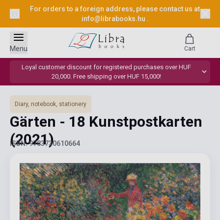
For orders to a foreign address, please contact us at
info@librabooks.hu
.
Menu
Cart
Loyal customer discount for registered purchases over HUF
20,000. Free shipping over HUF 15,000!
Diary, notebook, stationery
Gärten - 18 Kunstpostkarten
(2021)
ISBN: 9783730610664