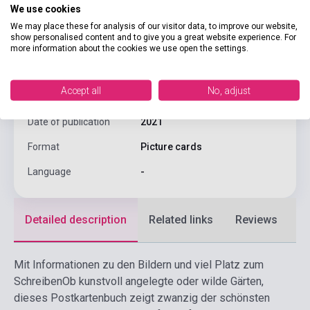
We use cookies
ISBN
9783730610664
We may place these for analysis of our visitor data, to improve our website,
show personalised content and to give you a great website experience. For
Author
Anaconda Verlag
more information about the cookies we use open the settings.
Pages
20
Accept all
No, adjust
Publisher
ANACONDA VERLAG GMBH
Date of publication
2021
Format
Picture cards
Language
-
Detailed description
Related links
Reviews
F
Mit Informationen zu den Bildern und viel Platz zum
Schreiben
Ob kunstvoll angelegte oder wilde Gärten,
dieses Postkartenbuch zeigt zwanzig der schönsten