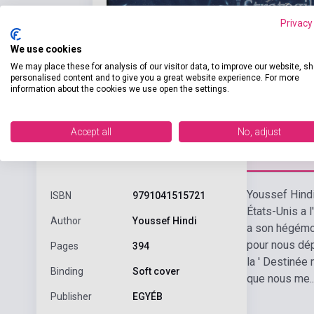
Privacy
We use cookies
We may place these for analysis of our visitor data, to improve our website, s
personalised content and to give you a great website experience. For more
information about the cookies we use open the settings.
Accept all
No, adjust
Detaile
product.attributes
Youssef Hindi
ISBN
9791041515721
États-Unis a l
Author
Youssef Hindi
a son hégémon
pour nous dépl
Pages
394
la ' Destinée 
Binding
Soft cover
que nous me..
Publisher
EGYÉB