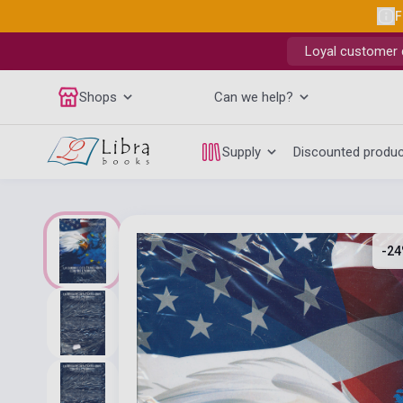
F
Loyal customer d
Shops
Can we help?
Supply
Discounted produ
-24