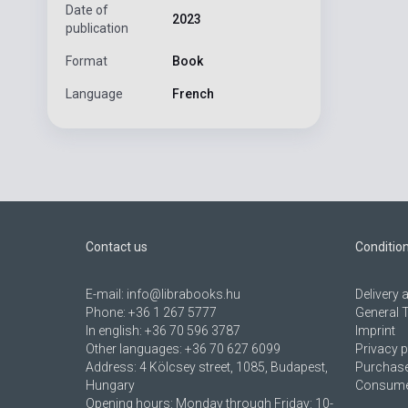
Date of
2023
publication
Format
Book
Language
French
Contact us
Conditio
E-mail:
info@librabooks.hu
Delivery
Phone:
+36 1 267 5777
General 
In english:
+36 70 596 3787
Imprint
Other languages:
+36 70 627 6099
Privacy p
Address:
4 Kölcsey street, 1085, Budapest,
Purchase
Hungary
Consumer
Opening hours: Monday through Friday: 10-