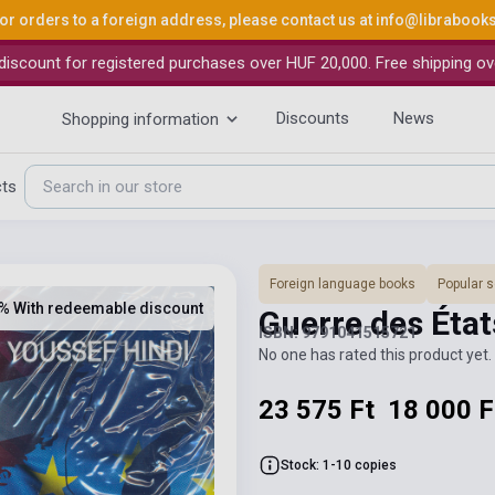
or orders to a foreign address, please contact us at
info@librabook
iscount for registered purchases over HUF 20,000. Free shipping ov
Discounts
News
Shopping information
cts
Foreign language books
Popular 
% With redeemable discount
Guerre des État
ISBN: 9791041515721
No one has rated this product yet. 
23 575 Ft
18 000 F
Stock: 1-10 copies