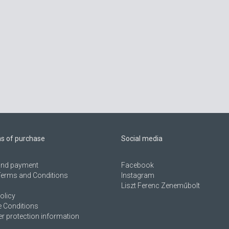
ns of purchase
Social media
 and payment
Facebook
Terms and Conditions
Instagram
Liszt Ferenc Zeneműbolt
olicy
 Conditions
 protection information