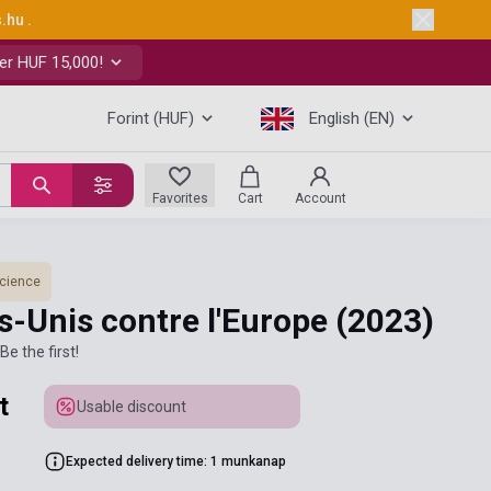
s.hu
.
er HUF 15,000!
Forint (HUF)
English (EN)
Favorites
Cart
Account
science
s-Unis contre l'Europe
(2023)
Be the first!
t
Usable discount
Expected delivery time: 1 munkanap