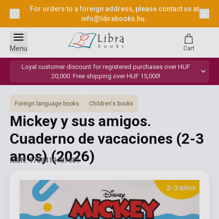
For orders to a foreign address, please contact us at
info@librabooks.hu
.
Menu
Cart
Loyal customer discount for registered purchases over HUF
20,000. Free shipping over HUF 15,000!
Foreign language books
Children's books
Mickey y sus amigos.
Cuaderno de vacaciones (2-3
anos)
(2026)
ISBN: 9788419487681