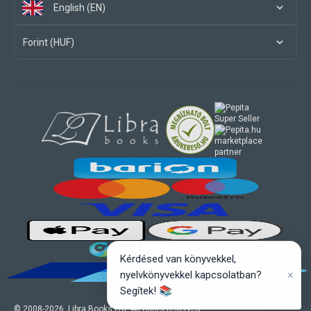
English (EN)
Forint (HUF)
marketplace
partner
Kérdésed van könyvekkel,
×
nyelvkönyvekkel kapcsolatban?
Segítek! 📚
© 2008-
2026
, Libra Books Ltd. All rights reserved.