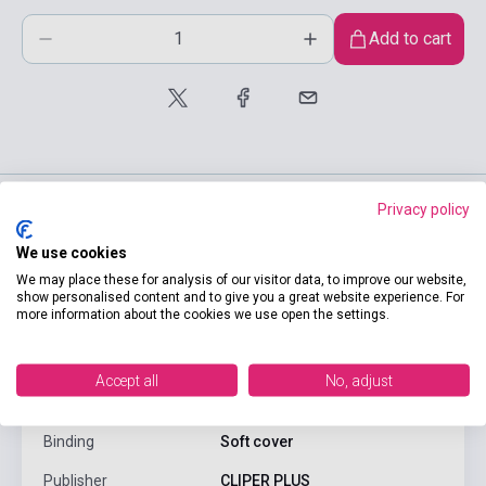
Add to cart
Privacy policy
product.attributes
We use cookies
We may place these for analysis of our visitor data, to improve our website,
show personalised content and to give you a great website experience. For
more information about the cookies we use open the settings.
ISBN
9788419487681
Author
Disney
Accept all
No, adjust
Pages
48
Binding
Soft cover
Publisher
CLIPER PLUS