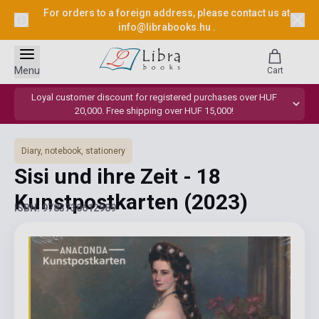
For orders to a foreign address, please contact us at
info@librabooks.hu
.
Menu
Cart
Loyal customer discount for registered purchases over HUF
20,000. Free shipping over HUF 15,000!
Diary, notebook, stationery
Sisi und ihre Zeit - 18
Kunstpostkarten
(2023)
ISBN: 9783730612989