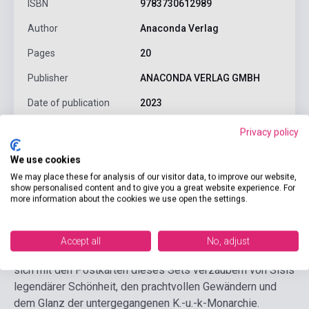
ISBN
9783730612989
Author
Anaconda Verlag
Pages
20
Publisher
ANACONDA VERLAG GMBH
Date of publication
2023
Language
-
Privacy policy
We use cookies
Detailed description
Related links
Reviews
F
We may place these for analysis of our visitor data, to improve our website,
show personalised content and to give you a great website experience. For
more information about the cookies we use open the settings.
Spätestens seit den Filmen mit Romy Schneider aus den
50er Jahren wurde Sisi, Kaiserin Elisabeth von Österreich
Accept all
No, adjust
(1837-1898), zur Ikone und ist es bis heute. Lassen Sie
sich mit den Postkarten dieses Sets verzaubern von Sisis
legendärer Schönheit, den prachtvollen Gewändern und
dem Glanz der untergegangenen K.-u.-k-Monarchie.