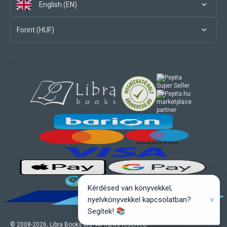
English (EN)
Forint (HUF)
marketplace
partner
Kérdésed van könyvekkel,
×
nyelvkönyvekkel kapcsolatban?
Segítek! 📚
© 2008-
2026
, Libra Books Ltd. All rights reserved.