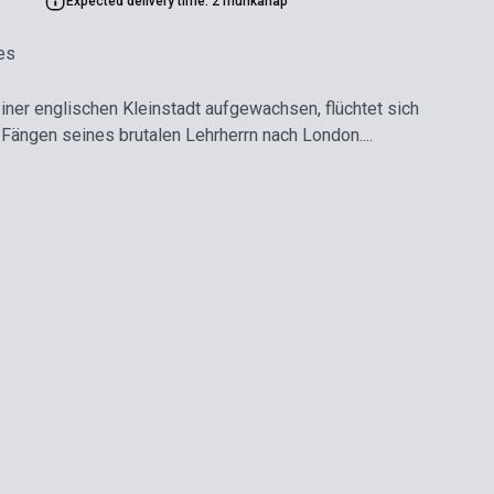
Expected delivery time: 2 munkanap
es
iner englischen Kleinstadt aufgewachsen, flüchtet sich
 Fängen seines brutalen Lehrherrn nach London....