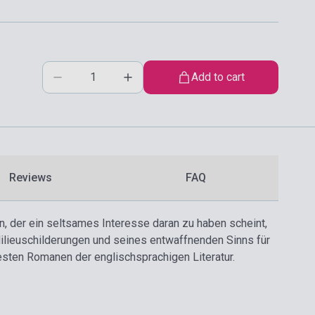
Add to cart
Reviews
FAQ
n, der ein seltsames Interesse daran zu haben scheint,
Milieuschilderungen und seines entwaffnenden Sinns für
esten Romanen der englischsprachigen Literatur.