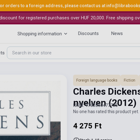
or orders to a foreign address, please contact us at
info@librabook
iscount for registered purchases over HUF 20,000. Free shipping ov
Discounts
News
Shopping information
cts
Foreign language books
Fiction
Charles Dickens
nyelven
(2012)
ISBN: 9783866477735
No one has rated this product yet. 
4 275 Ft