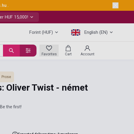
s.hu
.
er HUF 15,000!
Forint (HUF)
English (EN)
Favorites
Cart
Account
Prose
: Oliver Twist - német
Be the first!