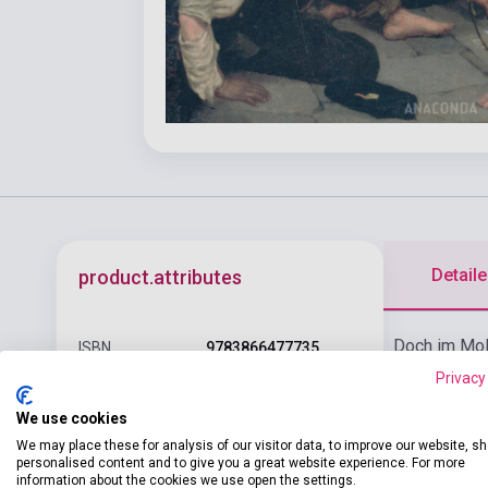
Detaile
product.attributes
...Doch im Mo
ISBN
9783866477735
Oliver in die
Privacy
Author
Charles Dickens
skurrile Komi
We use cookies
Pages
416
We may place these for analysis of our visitor data, to improve our website, s
personalised content and to give you a great website experience. For more
Binding
Soft cover
information about the cookies we use open the settings.