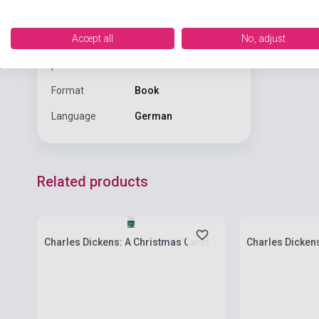
ANACONDA VERLAG
Publisher
GMBH
Accept all
No, adjust
Date of
2012
publication
Format
Book
Language
German
Related products
currently out of stock, expected back in
stock: 4-6 weeks
Stock: 1-10 cop
Charles Dickens: A Christmas Carol
Charles Dickens