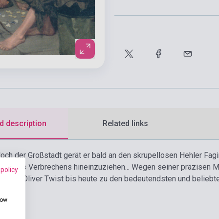
d description
Related links
loch der Großstadt gerät er bald an den skrupellosen Hehler Fagi
 Welt des Verbrechens hineinzuziehen... Wegen seiner präzisen 
 policy
k zählt Oliver Twist bis heute zu den bedeutendsten und beliebt
how