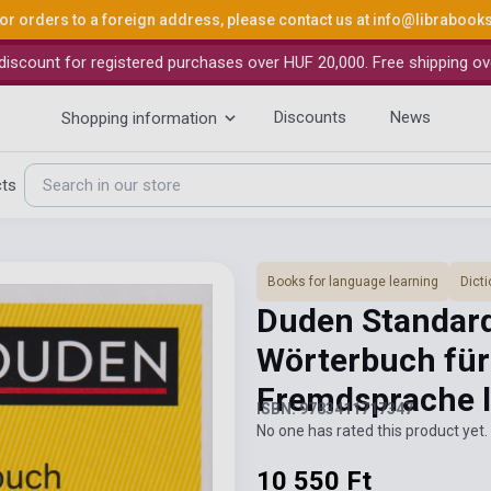
or orders to a foreign address, please contact us at
info@librabook
iscount for registered purchases over HUF 20,000. Free shipping ov
Discounts
News
Shopping information
cts
Books for language learning
Dicti
Duden Standar
Wörterbuch für 
Fremdsprache l
ISBN: 9783411717347
No one has rated this product yet. 
10 550 Ft