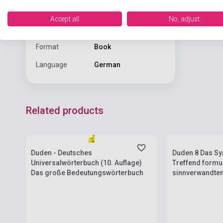
Date of
2025
publication
Accept all
No, adjust
Edition number
4
Format
Book
Language
German
Related products
Stock: 1-10 copies
Stock: 1-10 cop
Duden - Deutsches
Duden 8 Das S
Universalwörterbuch (10. Auflage)
Treffend formu
Das große Bedeutungswörterbuch
sinnverwandten