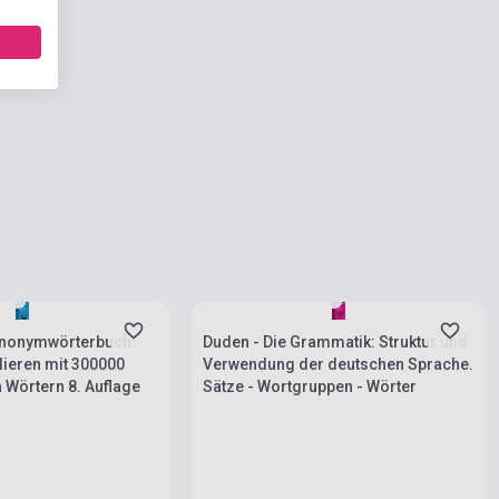
ies
Stock: 1-10 copies
ynonymwörterbuch:
Duden - Die Grammatik: Struktur und
lieren mit 300000
Verwendung der deutschen Sprache.
 Wörtern 8. Auflage
Sätze - Wortgruppen - Wörter