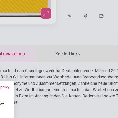
d description
Related links
buch ist das Grundlagenwerk für Deutschlernende. Mit rund 20 0
 B1 bis C1. Informationen zur Wortbedeutung, Verwendungsbeisp
ter, Synonyme und Zusammensetzungen. Zahlreiche neue Stichwö
 policy
450 Artikel zu Wortbildungselementen machen das Wörterbuch z
ache. Als Extra im Anhang finden Sie Karten, Redemittel sowie 
zanlässe.
how