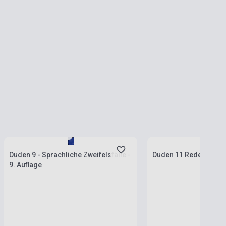
Stock: 1-10 copies
Stock: 1-10 copies
Duden 9 - Sprachliche Zweifelsfälle -
Duden 11 Redewendun
9. Auflage