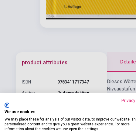
Detaile
product.attributes
Dieses Wörter
ISBN
9783411717347
Niveaustufen
Author
Dudenredaktion
Gegensatzwör
Privacy
Wörtern und 
Pages
1232
deutschen Spr
We use cookies
Binding
Hard cover
Korresponden
We may place these for analysis of our visitor data, to improve our website, s
personalised content and to give you a great website experience. For more
Publisher
DUDENVERLAG
information about the cookies we use open the settings.