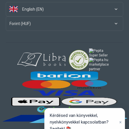
English (EN)
Forint (HUF)
marketplace
partner
Kérdésed van könyvekkel,
×
nyelvkönyvekkel kapcsolatban?
Segítek! 📚