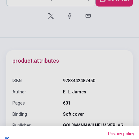
product.attributes
ISBN
9783442482450
Author
E. L. James
Pages
601
Binding
Soft cover
Publisher
GOLDMANN,WILHELM VERLAG
Privacy policy
Date of publication
2015