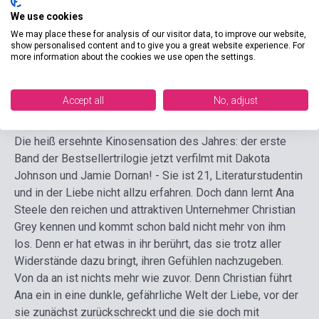
We use cookies
Format
Book
We may place these for analysis of our visitor data, to improve our website,
Language
German
show personalised content and to give you a great website experience. For
more information about the cookies we use open the settings.
Detailed description
Related links
Reviews
F
Accept all
No, adjust
Die heiß ersehnte Kinosensation des Jahres: der erste
Band der Bestsellertrilogie jetzt verfilmt mit Dakota
Johnson und Jamie Dornan! - Sie ist 21, Literaturstudentin
und in der Liebe nicht allzu erfahren. Doch dann lernt Ana
Steele den reichen und attraktiven Unternehmer Christian
Grey kennen und kommt schon bald nicht mehr von ihm
los. Denn er hat etwas in ihr berührt, das sie trotz aller
Widerstände dazu bringt, ihren Gefühlen nachzugeben.
Von da an ist nichts mehr wie zuvor. Denn Christian führt
Ana ein in eine dunkle, gefährliche Welt der Liebe, vor der
sie zunächst zurückschreckt und die sie doch mit