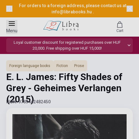
For orders to a foreign address, please contact us at
info@librabooks.hu
.
Menu
Cart
Loyal customer discount for registered purchases over HUF
20,000. Free shipping over HUF 15,000!
Foreign language books
Fiction
Prose
E. L. James: Fifty Shades of
Grey - Geheimes Verlangen
(2015)
ISBN: 9783442482450