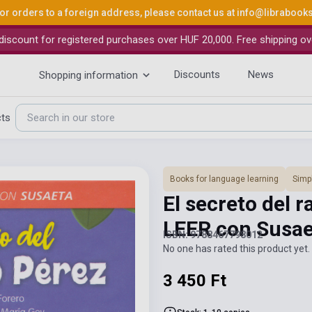
or orders to a foreign address, please contact us at
info@librabook
iscount for registered purchases over HUF 20,000. Free shipping ov
Discounts
News
Shopping information
cts
Books for language learning
Simpl
El secreto del 
LEER con Susaet
ISBN: 9788467798012
No one has rated this product yet. 
3 450 Ft