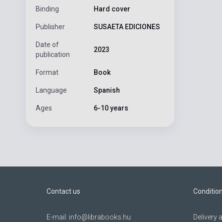
Binding
Hard cover
Publisher
SUSAETA EDICIONES
Date of
2023
publication
Format
Book
Language
Spanish
Ages
6-10 years
Contact us
Conditio
E-mail:
info@librabooks.hu
Delivery