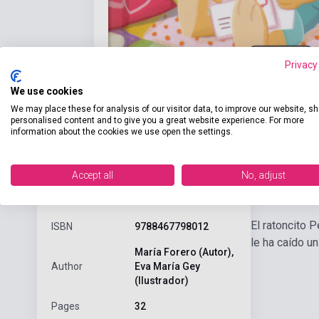
Privacy
We use cookies
We may place these for analysis of our visitor data, to improve our website, s
personalised content and to give you a great website experience. For more
information about the cookies we use open the settings.
Accept all
No, adjust
Detaile
product.attributes
El ratoncito 
ISBN
9788467798012
le ha caído u
María Forero (Autor),
Author
Eva María Gey
(Ilustrador)
Pages
32