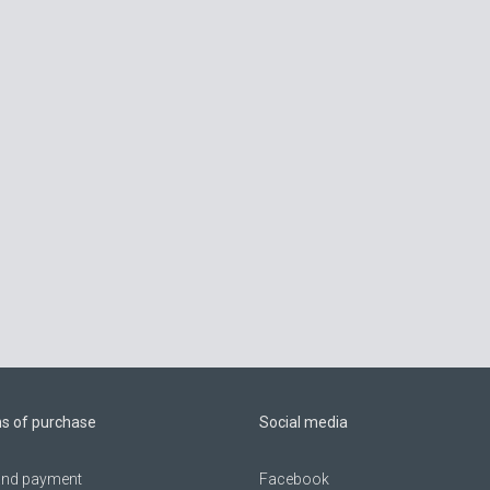
ns of purchase
Social media
 and payment
Facebook