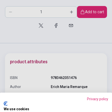
Add to cart
product.attributes
ISBN
9783462051476
Author
Erich Maria Remarque
Pages
592
Privacy policy
Binding
Soft cover
We use cookies