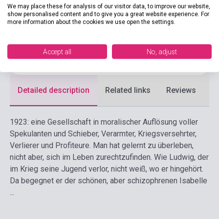
Publisher
KIWI TASCHENBUCH
We may place these for analysis of our visitor data, to improve our website,
show personalised content and to give you a great website experience. For
Date of publication
2018
more information about the cookies we use open the settings.
Format
Book
Accept all
No, adjust
Language
German
Detailed description
Related links
Reviews
F
1923: eine Gesellschaft in moralischer Auflösung voller
Spekulanten und Schieber, Verarmter, Kriegsversehrter,
Verlierer und Profiteure. Man hat gelernt zu überleben,
nicht aber, sich im Leben zurechtzufinden. Wie Ludwig, der
im Krieg seine Jugend verlor, nicht weiß, wo er hingehört.
Da begegnet er der schönen, aber schizophrenen Isabelle
...