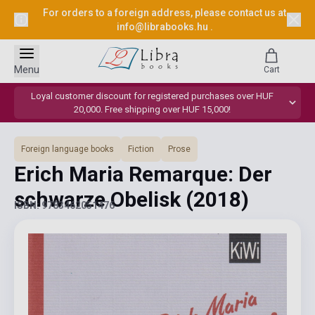
For orders to a foreign address, please contact us at
info@librabooks.hu
.
Menu
Cart
Loyal customer discount for registered purchases over HUF
20,000. Free shipping over HUF 15,000!
Foreign language books
Fiction
Prose
Erich Maria Remarque: Der
schwarze Obelisk
(2018)
ISBN: 9783462051476