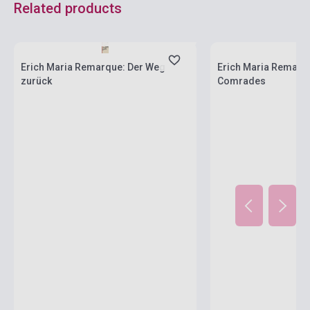
Related products
currently out of stock, expected back in
stock: 2-3 weeks
Stock: 1-10 copies
Erich Maria Remarque: Der Weg
Erich Maria Remarq
zurück
Comrades