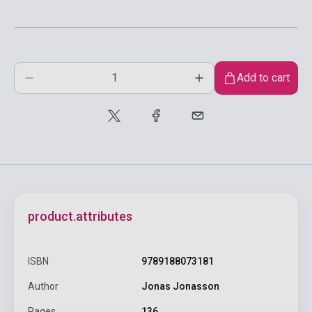
Add to cart
product.attributes
ISBN
9789188073181
Author
Jonas Jonasson
Pages
136