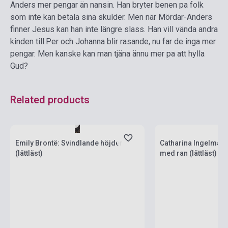
Anders mer pengar än nansin. Han bryter benen pa folk
som inte kan betala sina skulder. Men när Mördar-Anders
finner Jesus kan han inte längre slass. Han vill vända andra
kinden till.
Per och Johanna blir rasande, nu far de inga mer
pengar. Men kanske kan man tjäna ännu mer pa att hylla
Gud?
Related products
Stock: 1-10 copies
Stock: 1-10 copies
Emily Brontë: Svindlande höjder
Catharina Ingelman
(lättläst)
med ran (lättläst)