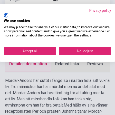
Binding
Soft cover
Privacy policy
Publisher
LL-FÖRLAGET
We use cookies
We may place these for analysis of our visitor data, to improve our website,
Date of publication
2016
show personalised content and to give you a great website experience. For
more information about the cookies we use open the settings.
Format
Book
Language
Swedish
Accept all
No, adjust
Detailed description
Related links
Reviews
F
Mördar-Anders har suttit i fängelse i nästan hela sitt vuxna
liv. Tre människor har han mördat men nu är det slut med
det. Mördar-Anders har bestämt sig för att aldrig mer ta
ett liv. Men att misshandla folk kan han tänka sig,
atminstone om han far bra betalt.
Med hjälp av sina vänner
receptionisten Per och prästen Johanna tjänar Mördar-