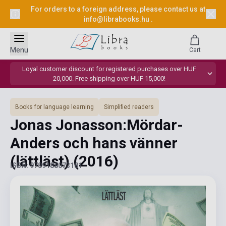
For orders to a foreign address, please contact us at
info@librabooks.hu
.
Menu
Cart
Loyal customer discount for registered purchases over HUF
20,000. Free shipping over HUF 15,000!
Books for language learning
Simplified readers
Jonas Jonasson:Mördar-
Anders och hans vänner
(lättläst)
(2016)
ISBN: 9789188073181