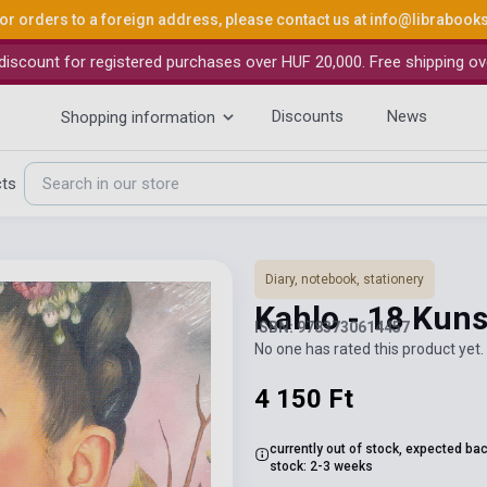
or orders to a foreign address, please contact us at
info@librabook
iscount for registered purchases over HUF 20,000. Free shipping ov
Discounts
News
Shopping information
cts
Diary, notebook, stationery
Kahlo - 18 Kun
ISBN: 9783730614457
No one has rated this product yet. 
4 150 Ft
currently out of stock, expected bac
stock: 2-3 weeks