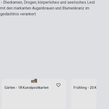
- Ehedramen, Drogen, körperliches und seelisches Leid
rät mit den markanten Augenbrauen und Blumenkranz im
dgedächtnis verankert.
Stock: 1-10 copies
Stock: 1-10 copies
Gärten - 18 Kunstpostkarten
Frühling - 20 Kunstpo