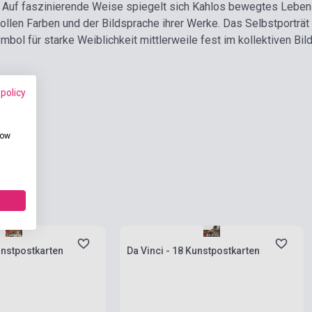
 Auf faszinierende Weise spiegelt sich Kahlos bewegtes Leben 
tvollen Farben und der Bildsprache ihrer Werke. Das Selbstport
ymbol für starke Weiblichkeit mittlerweile fest im kollektiven Bil
 policy
how
ies
Stock: 1-10 copies
unstpostkarten
Da Vinci - 18 Kunstpostkarten