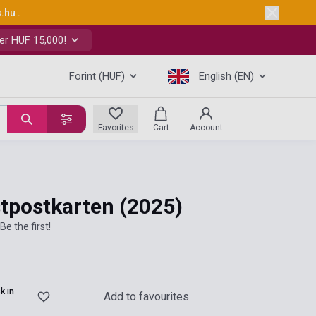
s.hu
.
er HUF 15,000!
Forint (HUF)
English (EN)
Favorites
Cart
Account
stpostkarten
(2025)
Be the first!
k in
Add to favourites