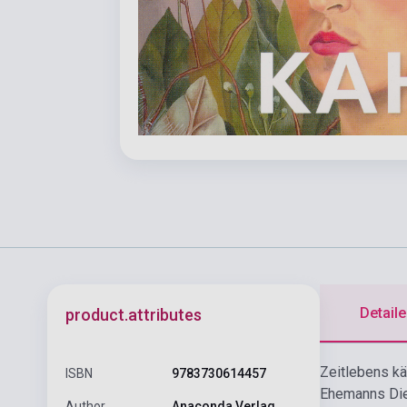
Detaile
product.attributes
Zeitlebens kä
ISBN
9783730614457
Ehemanns Dieg
Author
Anaconda Verlag