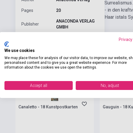
Surrealismus.
- in den kraf
Pages
20
Haar istals S
ANACONDA VERLAG
Publisher
GMBH
Date of
Privacy
2025
publication
We use cookies
Language
-
We may place these for analysis of our visitor data, to improve our website, s
personalised content and to give you a great website experience. For more
information about the cookies we use open the settings.
Related products
Accept all
No, adjust
Stock: 1-10 copies
Stock: 1-10 cop
Canaletto - 18 Kunstpostkarten
Gauguin - 18 K