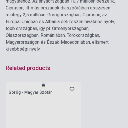
magyaréhoz: Az anyaországban 10,7 millióan beszélik,
Cipruson, ill. más országok diaszpóráiban összesen
mintegy 2,5 millióan. Görögországban, Cipruson, az
Európai Unióban és Albánia déli részén hivatalos nyelv,
több országban, így pl. Örményországban,
Olaszországban, Romániában, Törökországban,
Magyarországon és Észak-Macedóniában, elismert
kisebbségi nyelv.
Related products
currently out of stock, expected back in
stock: 4-6 weeks
Görög - Magyar Szótár