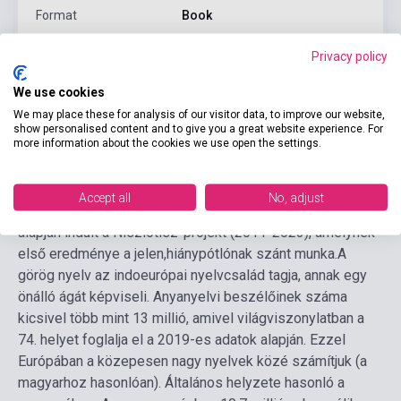
Format
Book
Language
Greek
Privacy policy
We use cookies
Detailed description
Related links
Reviews
F
We may place these for analysis of our visitor data, to improve our website,
show personalised content and to give you a great website experience. For
more information about the cookies we use open the settings.
Egy ilyen vállalkozást nagyban segíthet, ha rendelkezésre
áll az anyanyelv és az elsajátítandó célnyelv irányában egy
Accept all
No, adjust
jól megalapozott kétnyelvű szótár. Ezen megfontolások
alapján indult a Nisziótisz-projekt (2011-2023), amelynek
első eredménye a jelen,hiánypótlónak szánt munka.
A
görög nyelv az indoeurópai nyelvcsalád tagja, annak egy
önálló ágát képviseli. Anyanyelvi beszélőinek száma
kicsivel több mint 13 millió, amivel világviszonylatban a
74. helyet foglalja el a 2019-es adatok alapján. Ezzel
Európában a közepesen nagy nyelvek közé számítjuk (a
magyarhoz hasonlóan). Általános helyzete hasonló a