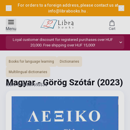
For orders to a foreign address, please contact us at
info@librabooks.hu
.
Menu
Cart
Loyal customer discount for registered purchases over HUF
20,000. Free shipping over HUF 15,000!
Books for language learning
Dictionaries
Multilingual dictionaries
Magyar - Görög Szótár
(2023)
ISBN: 9789607695536