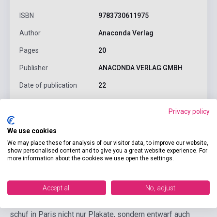
ISBN
9783730611975
Author
Anaconda Verlag
Pages
20
Publisher
ANACONDA VERLAG GMBH
Date of publication
22
Language
-
Privacy policy
We use cookies
Detailed description
Related links
Reviews
F
We may place these for analysis of our visitor data, to improve our website,
show personalised content and to give you a great website experience. For
more information about the cookies we use open the settings.
Der tschechische Plakatkünstler Alfons Mucha (1860-
1939) ist einer der wichtigsten Vertreter des Jugendstils.
Accept all
No, adjust
Seine Plakate und Bilder mit Blumen verzierten Frauen
gehören zu den klassischen Motiven dieser Zeit. Mucha
schuf in Paris nicht nur Plakate, sondern entwarf auch