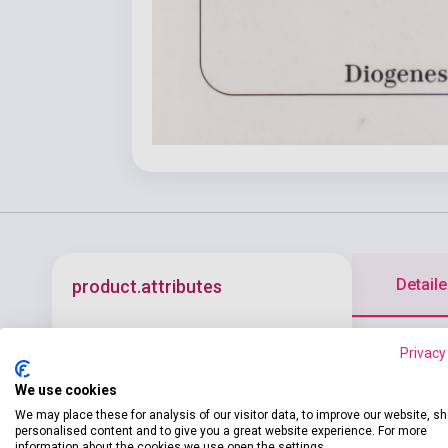
Detaile
product.attributes
Normalerweise
ISBN
9783257230000
Privacy
Kontrabaß Gel
Author
Patrick Süskind
We use cookies
fest gespann
We may place these for analysis of our visitor data, to improve our website, s
Pages
112
personalised content and to give you a great website experience. For more
information about the cookies we use open the settings.