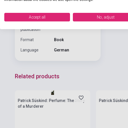
Binding
Soft cover
Publisher
DIOGENES
Accept all
No, adjust
Date of
1997
publication
Format
Book
Language
German
Related products
Stock: 1-10 copies
Stock: 1-10 cop
Patrick Süskind: Perfume: The Story
Patrick Süskind
of a Murderer