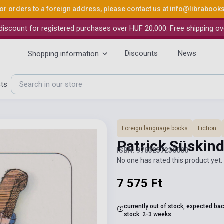
or orders to a foreign address, please contact us at
info@librabook
iscount for registered purchases over HUF 20,000. Free shipping ov
Discounts
News
Shopping information
cts
Foreign language books
Fiction
Patrick Süskin
ISBN: 9783257230000
No one has rated this product yet. 
7 575 Ft
currently out of stock, expected bac
stock: 2-3 weeks