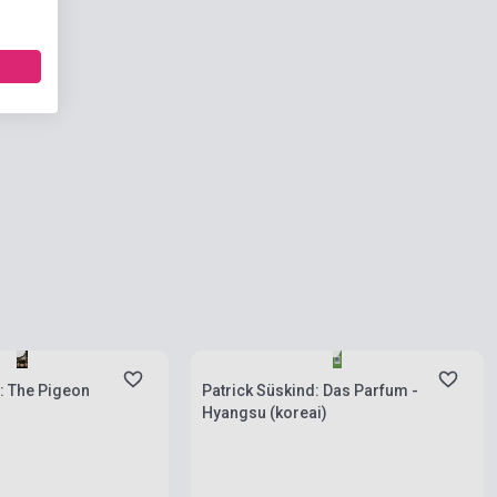
ies
Stock: 1-10 copies
: The Pigeon
Patrick Süskind: Das Parfum -
Hyangsu (koreai)