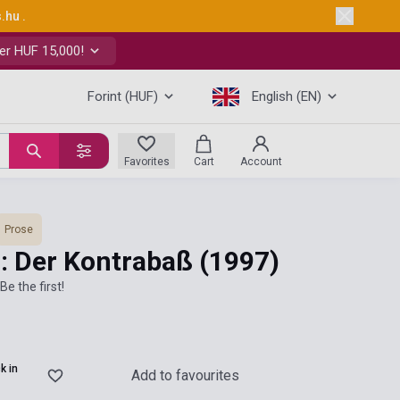
s.hu
.
er HUF 15,000!
Forint (HUF)
English (EN)
Favorites
Cart
Account
Prose
d: Der Kontrabaß
(1997)
Be the first!
k in
Add to favourites