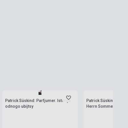
Stock: 1-10 copies
Stock: 1-10 copies
Patrick Süskind: Parfjumer. Istorija
Patrick Süskind: Die 
odnogo ubijtsy
Herrn Sommer