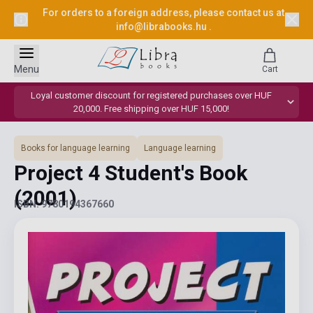
For orders to a foreign address, please contact us at
info@librabooks.hu
.
Menu
Cart
Loyal customer discount for registered purchases over HUF
20,000. Free shipping over HUF 15,000!
Books for language learning
Language learning
Project 4 Student's Book
(2001)
ISBN: 9780194367660