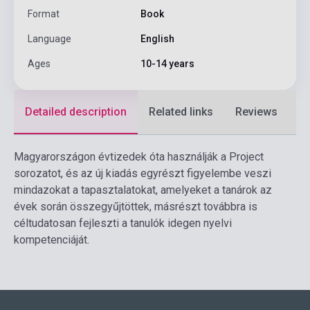
Format
Book
Language
English
Ages
10-14 years
Detailed description
Related links
Reviews
F
Magyarországon évtizedek óta használják a Project
sorozatot, és az új kiadás egyrészt figyelembe veszi
mindazokat a tapasztalatokat, amelyeket a tanárok az
évek során összegyűjtöttek, másrészt továbbra is
céltudatosan fejleszti a tanulók idegen nyelvi
kompetenciáját.