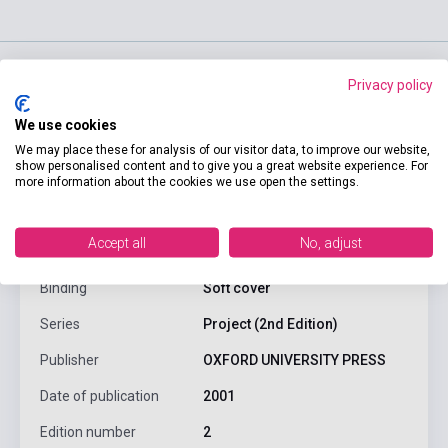
Privacy policy
product.attributes
We use cookies
We may place these for analysis of our visitor data, to improve our website,
show personalised content and to give you a great website experience. For
ISBN
9780194367660
more information about the cookies we use open the settings.
Author
Tom Hutchinson
Accept all
No, adjust
Pages
88
Binding
Soft cover
Series
Project (2nd Edition)
Publisher
OXFORD UNIVERSITY PRESS
Date of publication
2001
Edition number
2