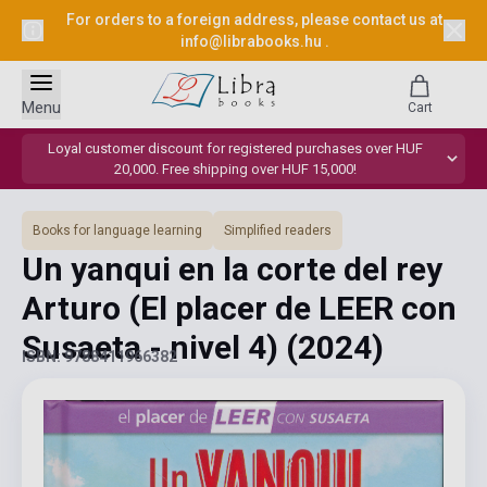
For orders to a foreign address, please contact us at
info@librabooks.hu
.
Menu
Cart
Loyal customer discount for registered purchases over HUF
20,000. Free shipping over HUF 15,000!
Books for language learning
Simplified readers
Un yanqui en la corte del rey
Arturo (El placer de LEER con
Susaeta - nivel 4)
(2024)
ISBN: 9788411966382