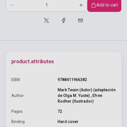
Add to cart
product.attributes
ISBN
9788411966382
Mark Twain (Autor) (adaptación
Author
de Olga M. Yuste) , Efren
Rodher (Ilustrador)
Pages
72
Binding
Hard cover