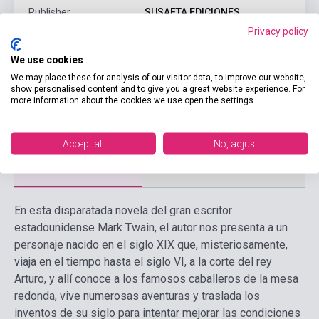
Publisher
SUSAETA EDICIONES
Privacy policy
Date of publication
2024
We use cookies
Format
Book
We may place these for analysis of our visitor data, to improve our website,
Language
Spanish
show personalised content and to give you a great website experience. For
more information about the cookies we use open the settings.
Ages
6-10 years
Accept all
No, adjust
Detailed description
Related links
Reviews
F
En esta disparatada novela del gran escritor
estadounidense Mark Twain, el autor nos presenta a un
personaje nacido en el siglo XIX que, misteriosamente,
viaja en el tiempo hasta el siglo VI, a la corte del rey
Arturo, y allí conoce a los famosos caballeros de la mesa
redonda, vive numerosas aventuras y traslada los
inventos de su siglo para intentar mejorar las condiciones