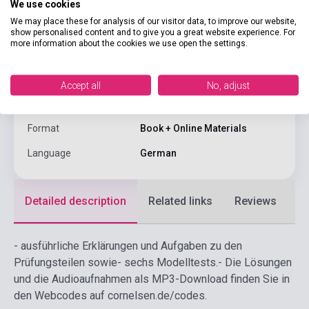
We use cookies
Author
Spiros Koukidis
We may place these for analysis of our visitor data, to improve our website,
Pages
144
show personalised content and to give you a great website experience. For
more information about the cookies we use open the settings.
Binding
Soft cover
Publisher
CORNELSEN
Accept all
No, adjust
Date of publication
2021
Format
Book + Online Materials
Language
German
Detailed description
Related links
Reviews
F
- ausführliche Erklärungen und Aufgaben zu den
Prüfungsteilen sowie
- sechs Modelltests.
- Die Lösungen
und die Audioaufnahmen als MP3-Download finden Sie in
den Webcodes auf cornelsen.de/codes.