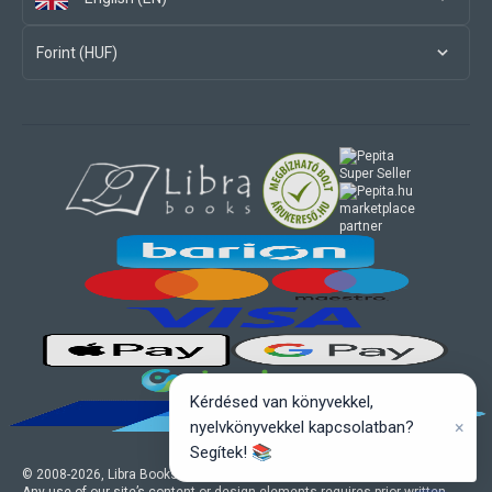
Forint (HUF)
marketplace
partner
Kérdésed van könyvekkel,
×
nyelvkönyvekkel kapcsolatban?
Segítek! 📚
© 2008-
2026
, Libra Books Ltd. All rights reserved.